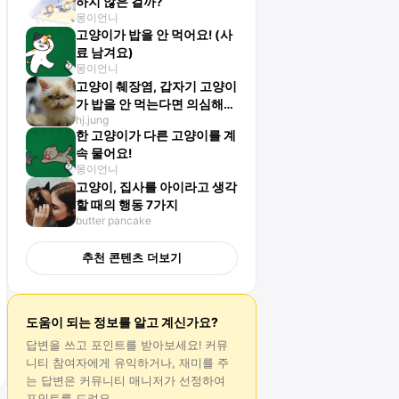
하지 않은 걸까?
몽이언니
고양이가 밥을 안 먹어요! (사
료 남겨요)
몽이언니
고양이 췌장염, 갑자기 고양이
가 밥을 안 먹는다면 의심해야
hj.jung
해요!
한 고양이가 다른 고양이를 계
속 물어요!
몽이언니
고양이, 집사를 아이라고 생각
할 때의 행동 7가지
butter pancake
추천 콘텐츠 더보기
도움이 되는 정보를 알고 계신가요?
답변
을 쓰고 포인트를 받아보세요! 커뮤
니티 참여자에게 유익하거나, 재미를 주
는
답변
은 커뮤니티 매니저가 선정하여
포인트를 드려요.