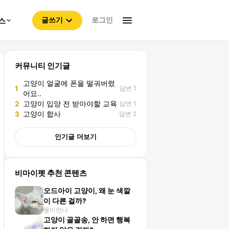
로그인
스
글쓰기
커뮤니티 인기글
고양이 얼굴에 폰을 떨궈버렸
답변 1
1
어요..
답변 1
2
고양이 입양 전 받아야할 교육
답변 2
3
고양이 합사
인기글 더보기
비마이펫 추천 콘텐츠
오드아이 고양이, 왜 눈 색깔
이 다른 걸까?
몽이언니
고양이 골골송, 안 하면 행복