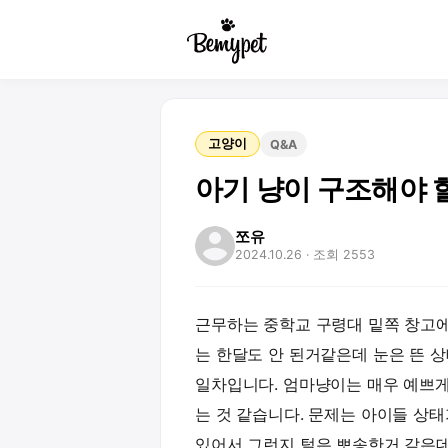
고양이
Q&A
아기 냥이 구조해야 
쪼유
2024.10.26
· 조회 2553
근무하는 중학교 구령대 밑쪽 창고
는 한달도 안 된거같은데 눈은 뜬 상
일차입니다. 엄마냥이는 매우 예쁘
는 것 같습니다. 문제는 아이들 상
있어서 그런지 털은 뽀송한거 같은