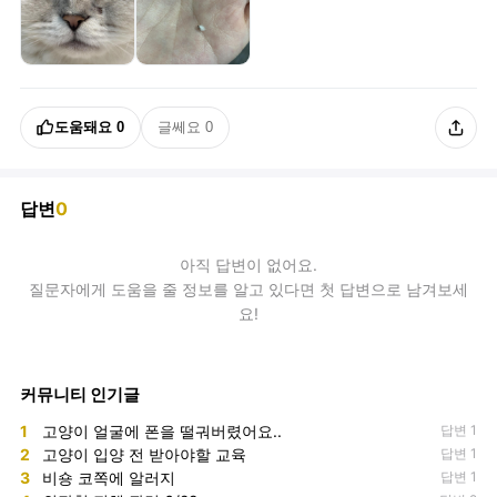
도움돼요
0
글쎄요
0
답변
0
아직
답변
이 없어요.
질문자에게 도움을 줄 정보를 알고 있다면 첫 답변으로 남겨보세
요!
커뮤니티 인기글
1
고양이 얼굴에 폰을 떨궈버렸어요..
답변 1
2
고양이 입양 전 받아야할 교육
답변 1
3
비숑 코쪽에 알러지
답변 1