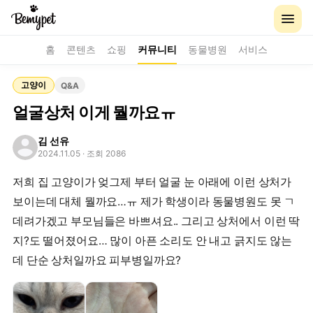
홈
콘텐츠
쇼핑
커뮤니티
동물병원
서비스
고양이
Q&A
얼굴상처 이게 뭘까요ㅠ
김 선유
2024.11.05
· 조회 2086
저희 집 고양이가 엊그제 부터 얼굴 눈 아래에 이런 상처가
보이는데 대체 뭘까요…ㅠ 제가 학생이라 동물병원도 못 ㄱ
데려가겠고 부모님들은 바쁘셔요.. 그리고 상처에서 이런 딱
지?도 떨어졌어요… 많이 아픈 소리도 안 내고 긁지도 않는
데 단순 상처일까요 피부병일까요?