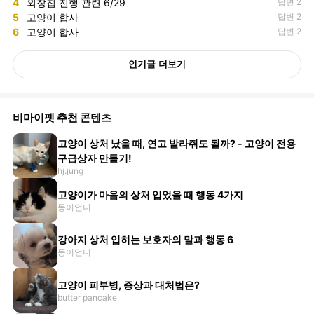
4
외장칩 진행 관련 6/29
답변 2
5
고양이 합사
답변 2
6
고양이 합사
답변 2
인기글 더보기
비마이펫 추천 콘텐츠
고양이 상처 났을 때, 연고 발라줘도 될까? - 고양이 전용
구급상자 만들기!
hj.jung
고양이가 마음의 상처 입었을 때 행동 4가지
몽이언니
강아지 상처 입히는 보호자의 말과 행동 6
몽이언니
고양이 피부병, 증상과 대처법은?
butter pancake