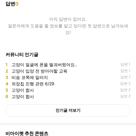
답변
0
아직
답변
이 없어요.
질문자에게 도움을 줄 정보를 알고 있다면 첫 답변으로 남겨보세
요!
커뮤니티 인기글
1
고양이 얼굴에 폰을 떨궈버렸어요..
답변 1
2
고양이 입양 전 받아야할 교육
답변 1
3
비숑 코쪽에 알러지
답변 1
4
외장칩 진행 관련 6/29
답변 2
5
고양이 합사
답변 2
6
고양이 합사
답변 2
인기글 더보기
비마이펫 추천 콘텐츠