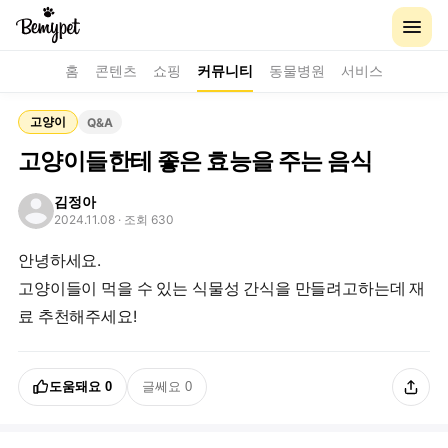
홈
콘텐츠
쇼핑
커뮤니티
동물병원
서비스
고양이
Q&A
고양이들한테 좋은 효능을 주는 음식
김정아
2024.11.08
· 조회 630
안녕하세요.
고양이들이 먹을 수 있는 식물성 간식을 만들려고하는데 재
료 추천해주세요!
도움돼요
0
글쎄요
0