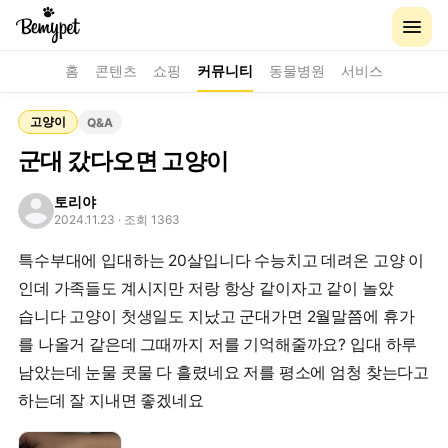
홈
콘텐츠
쇼핑
커뮤니티
동물병원
서비스
고양이
Q&A
군대 갔다오면 고양이
토리야
2024.11.23
· 조회 1363
특수부대에 입대하는 20살입니다 수능치고 데려온 고양 이
인데 가족들도 계시지만 저랑 항상 같이자고 같이 놀았
습니다 고양이 첫생일도 지났고 군대가면 2월말쯤에 휴가
를 나올거 같은데 그때까지 저를 기억해줄까요? 입대 하루
남았는데 눈물 콧물 다 흘렸네요 저를 평소에 엄청 찾는다고
하는데 잘 지내면 좋겠네요