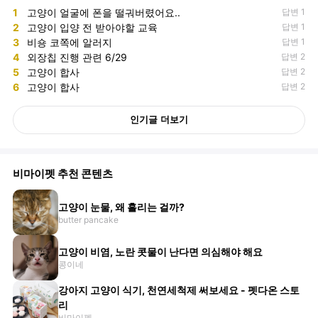
1
고양이 얼굴에 폰을 떨궈버렸어요..
답변 1
2
고양이 입양 전 받아야할 교육
답변 1
3
비숑 코쪽에 알러지
답변 1
4
외장칩 진행 관련 6/29
답변 2
5
고양이 합사
답변 2
6
고양이 합사
답변 2
인기글 더보기
비마이펫 추천 콘텐츠
고양이 눈물, 왜 흘리는 걸까?
butter pancake
고양이 비염, 노란 콧물이 난다면 의심해야 해요
콩이네
강아지 고양이 식기, 천연세척제 써보세요 - 펫다온 스토
리
비마이펫