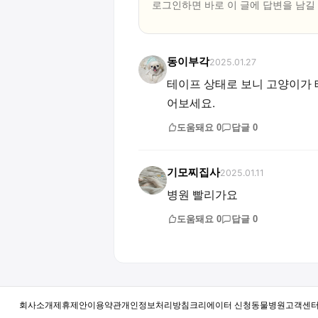
로그인하면 바로 이 글에
답변
을 남길
동이부각
2025.01.27
테이프 상태로 보니 고양이가 
어보세요.
도움돼요
0
답글
0
기모찌집사
2025.01.11
병원 빨리가요
도움돼요
0
답글
0
회사소개
제휴제안
이용약관
개인정보처리방침
크리에이터 신청
동물병원
고객센