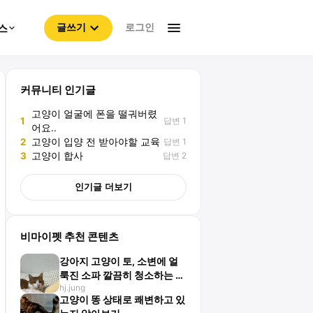
로그인
스
글쓰기
커뮤니티 인기글
고양이 얼굴에 폰을 떨궈버렸
답변 1
1
어요..
답변 1
2
고양이 입양 전 받아야할 교육
답변 2
3
고양이 합사
인기글 더보기
비마이펫 추천 콘텐츠
강아지 고양이 토, 소변에 얼
룩진 소파 깔끔히 청소하는 방
hj.jung
법
고양이 똥 상태로 쾌변하고 있