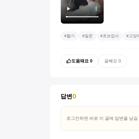
#
핧기
#
질문
#
초보집사
#
고양
도움돼요
0
글쎄요
0
답변
0
로그인하면 바로 이 글에
답변
을 남길