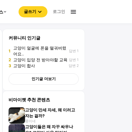
로그인
스
글쓰기
커뮤니티 인기글
고양이 얼굴에 폰을 떨궈버렸
답변 1
1
어요..
답변 1
2
고양이 입양 전 받아야할 교육
답변 2
3
고양이 합사
인기글 더보기
비마이펫 추천 콘텐츠
고양이 만세 자세, 왜 이러고
자는 걸까?
콩이네
고양이들은 왜 자꾸 싸우나