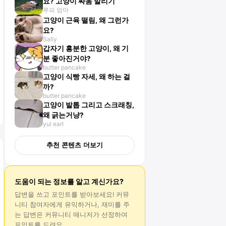
요? 고양이 싸움 말리기
루피 엄마
고양이 근육 떨림, 왜 그런가
요?
Sally
갑자기 흥분한 고양이, 왜 기
분 좋아진거야?
butter pancake
고양이 식빵 자세, 왜 하는 걸
까?
butter pancake
고양이 발톱 그리고 스크래칭,
왜 긁는거냥?
yul earl
추천 콘텐츠 더보기
도움이 되는 정보를 알고 계신가요?
답변
을 쓰고 포인트를 받아보세요! 커뮤
니티 참여자에게 유익하거나, 재미를 주
는
답변
은 커뮤니티 매니저가 선정하여
포인트를 드려요.