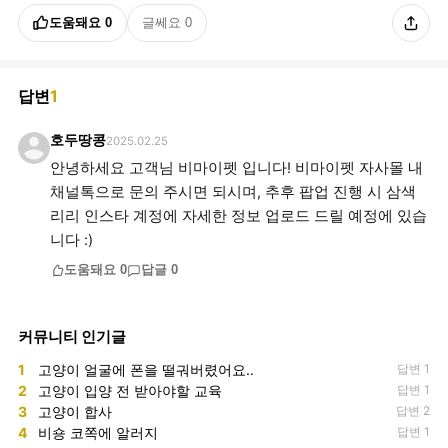
도움돼요
0
글쎄요
0
답변
1
호두땅콩
2025.02.25
안녕하세요 고객님 비마이펫 입니다! 비마이펫 자사몰 내
채널톡으로 문의 주시면 되시며, 추후 팝업 진행 시 삼색
리리 인스타 계정에 자세한 정보 업로드 드릴 예정에 있습
니다 :)
도움돼요
0
답글
0
커뮤니티 인기글
1
고양이 얼굴에 폰을 떨궈버렸어요..
답변 1
2
고양이 입양 전 받아야할 교육
답변 1
3
고양이 합사
답변 2
4
비숑 코쪽에 알러지
답변 1