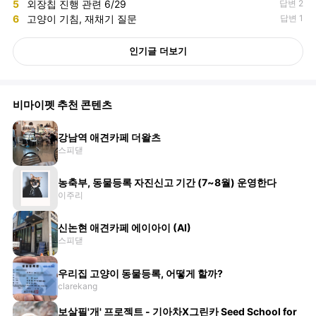
5
외장칩 진행 관련 6/29
답변 2
6
고양이 기침, 재채기 질문
답변 1
인기글 더보기
비마이펫 추천 콘텐츠
강남역 애견카페 더왈츠
스피댇
농축부, 동물등록 자진신고 기간 (7~8월) 운영한다
이주리
신논현 애견카페 에이아이 (AI)
스피댇
우리집 고양이 동물등록, 어떻게 할까?
clarekang
보살필'개' 프로젝트 - 기아차X그린카 Seed School for