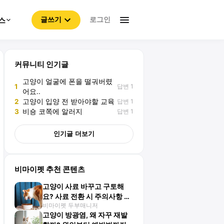
로그인
스
글쓰기
커뮤니티 인기글
고양이 얼굴에 폰을 떨궈버렸
답변 1
1
어요..
답변 1
2
고양이 입양 전 받아야할 교육
답변 1
3
비숑 코쪽에 알러지
인기글 더보기
비마이펫 추천 콘텐츠
고양이 사료 바꾸고 구토해
요? 사료 전환 시 주의사항 총
비마이펫 두부매니저
정리
고양이 방광염, 왜 자꾸 재발