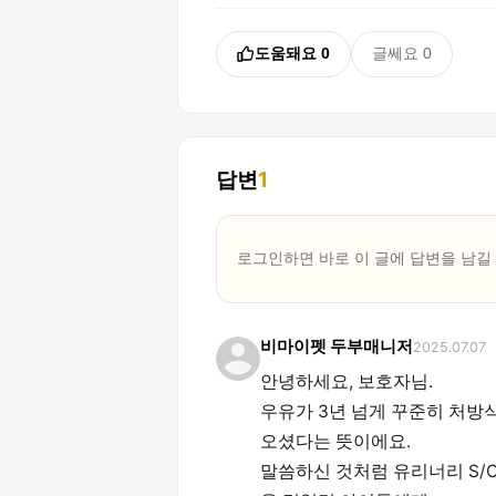
도움돼요
0
글쎄요
0
답변
1
로그인하면 바로 이 글에
답변
을 남길
비마이펫 두부매니저
2025.07.07
안녕하세요, 보호자님.
우유가 3년 넘게 꾸준히 처방
오셨다는 뜻이에요.
말씀하신 것처럼 유리너리 S/O