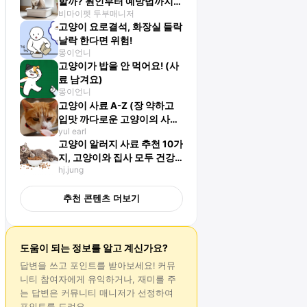
할까? 원인부터 예방법까지
비마이펫 두부매니저
총정리
고양이 요로결석, 화장실 들락
날락 한다면 위험!
몽이언니
고양이가 밥을 안 먹어요! (사
료 남겨요)
몽이언니
고양이 사료 A-Z (장 약하고
입맛 까다로운 고양이의 사료
yul earl
7종 분석)
고양이 알러지 사료 추천 10가
지, 고양이와 집사 모두 건강
hj.jung
하게 지내고 싶다면?
추천 콘텐츠 더보기
도움이 되는 정보를 알고 계신가요?
답변
을 쓰고 포인트를 받아보세요! 커뮤
니티 참여자에게 유익하거나, 재미를 주
는
답변
은 커뮤니티 매니저가 선정하여
포인트를 드려요.