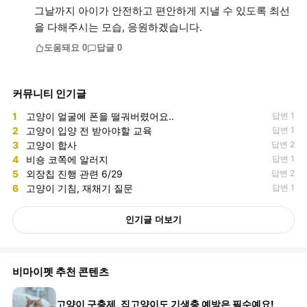
그날까지 아이가 안전하고 편안하게 지낼 수 있도록 최선
도움돼요
0
답글
0
커뮤니티 인기글
1
고양이 얼굴에 폰을 떨궈버렸어요..
답변 1
2
고양이 입양 전 받아야할 교육
답변 1
3
고양이 합사
답변 2
4
비숑 코쪽에 알러지
답변 1
5
외장칩 진행 관련 6/29
답변 2
6
고양이 기침, 재채기 질문
답변 1
인기글 더보기
비마이펫 추천 콘텐츠
고양이 구충제, 집고양이도 기생충 예방은 필수예요!