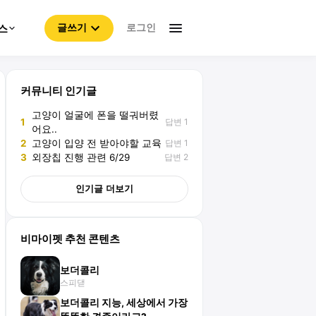
로그인
스
글쓰기
커뮤니티 인기글
고양이 얼굴에 폰을 떨궈버렸
답변 1
1
어요..
답변 1
2
고양이 입양 전 받아야할 교육
답변 2
3
외장칩 진행 관련 6/29
인기글 더보기
비마이펫 추천 콘텐츠
보더콜리
스피댇
보더콜리 지능, 세상에서 가장