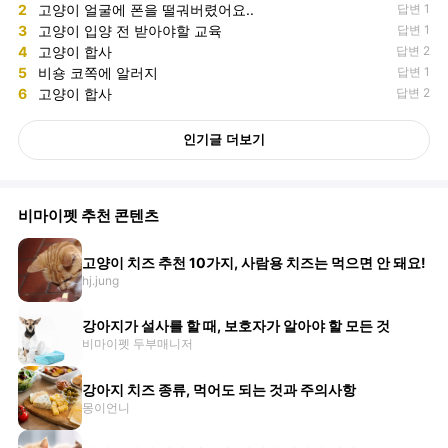
2
고양이 얼굴에 폰을 떨궈버렸어요..
답변 1
3
고양이 입양 전 받아야할 교육
답변 1
4
고양이 합사
답변 2
5
비숑 코쪽에 알러지
답변 1
6
고양이 합사
답변 2
인기글 더보기
비마이펫 추천 콘텐츠
고양이 치즈 추천 10가지, 사람용 치즈는 먹으면 안 돼요!
hj.jung
강아지가 설사를 할 때, 보호자가 알아야 할 모든 것
비마이펫 두부매니저
강아지 치즈 종류, 먹어도 되는 것과 주의사항
몽이언니