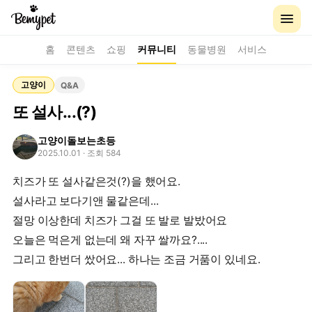
홈
콘텐츠
쇼핑
커뮤니티
동물병원
서비스
고양이
Q&A
또 설사...(?)
고양이돌보는초등
2025.10.01
· 조회 584
치즈가 또 설사같은것(?)을 했어요.
설사라고 보다기앤 물같은데...
절망 이상한데 치즈가 그걸 또 발로 발밨어요
오늘은 먹은게 없는데 왜 자꾸 쌀까요?....
그리고 한번더 쌌어요... 하나는 조금 거품이 있네요.