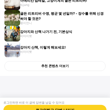
아메리칸 밥테일, 고양이계의 골든 리트리버!
hj.jung
골든 리트리버 수명, 평균 몇 년일까? - 장수를 위해 신경
써야 할 것은?
몽이언니
강아지와 산책 나가기 전, 기본상식
비마이펫
강아지 산책, 이렇게 해보세요!
비마이펫
추천 콘텐츠 더보기
로그인하면 바로 이 글에
답변
을 남길 수 있어요
회사소개
제휴제안
이용약관
개인정보처리방침
크리에이터 신청
동물병원
고객센터