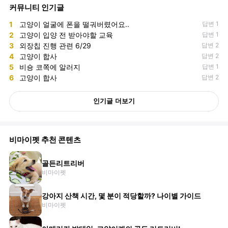
커뮤니티 인기글
1
고양이 얼굴에 폰을 떨궈버렸어요..
답변 1
2
고양이 입양 전 받아야할 교육
답변 1
3
외장칩 진행 관련 6/29
답변 2
4
고양이 합사
답변 2
5
비숑 코쪽에 알러지
답변 1
6
고양이 합사
답변 2
인기글 더보기
비마이펫 추천 콘텐츠
골든리트리버
비마이펫
강아지 산책 시간, 몇 분이 적당할까? 나이별 가이드
비마이펫