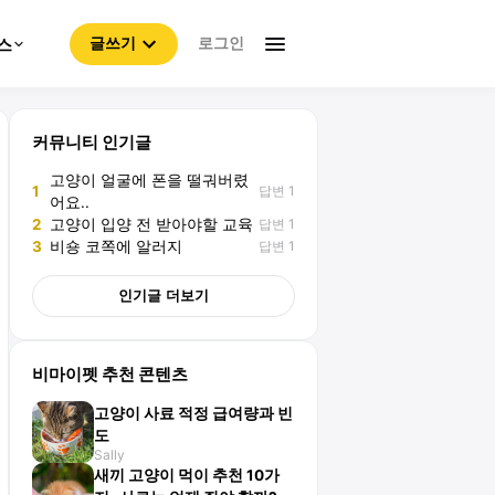
로그인
스
글쓰기
커뮤니티 인기글
고양이 얼굴에 폰을 떨궈버렸
답변 1
1
어요..
답변 1
2
고양이 입양 전 받아야할 교육
답변 1
3
비숑 코쪽에 알러지
인기글 더보기
비마이펫 추천 콘텐츠
고양이 사료 적정 급여량과 빈
도
Sally
새끼 고양이 먹이 추천 10가