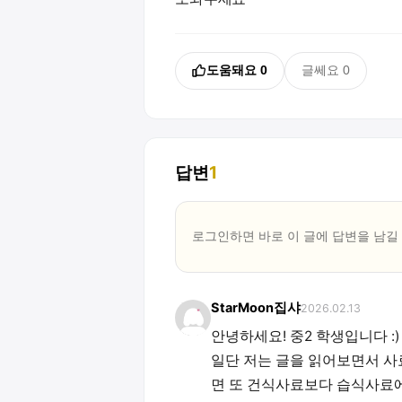
도움돼요
0
글쎄요
0
답변
1
로그인하면 바로 이 글에
답변
을 남길
StarMoon집샤
2026.02.13
안녕하세요! 중2 학생입니다 :)
일단 저는 글을 읽어보면서 사
면 또 건식사료보다 습식사료에