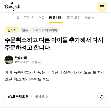
홈
콘텐츠
쇼핑
커뮤니티
동물병원
서비스
강아지
라브라도 리트리버
Q&A
주문취소하고 다른 아이들 추가해서 다시
주문하려고 합니다.
뽀실바리
2026.04.12
· 조회 476
이미 등록번호가 나왔는데 기관에 접수되기 전으로 보여서
일단 취소 처리부탁드려요.
도움돼요
0
글쎄요
0