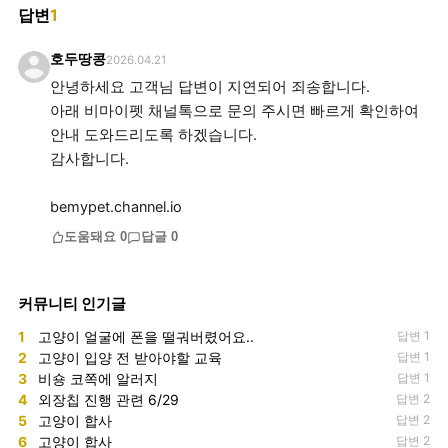
답변
1
호두땅콩
2026.04.21
안녕하세요 고객님 답변이 지연되어 죄송합니다.
아래 비마이펫 채널톡으로 문의 주시면 빠르게 확인하여
안내 도와드리도록 하겠습니다.
감사합니다.
bemypet.channel.io
도움돼요
0
답글
0
커뮤니티 인기글
1
고양이 얼굴에 폰을 떨궈버렸어요..
답변 1
2
고양이 입양 전 받아야할 교육
답변 1
3
비숑 코쪽에 알러지
답변 1
4
외장칩 진행 관련 6/29
답변 2
5
고양이 합사
답변 2
6
고양이 합사
답변 2