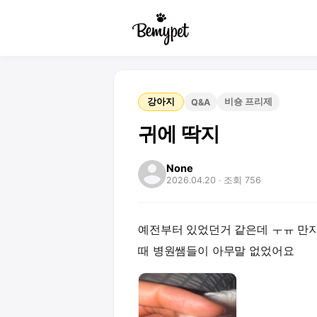
강아지
비숑 프리제
Q&A
귀에 딱지
None
2026.04.20
· 조회 756
예전부터 있었던거 같은데 ㅜㅠ 만
때 병원쌤들이 아무말 없었어요