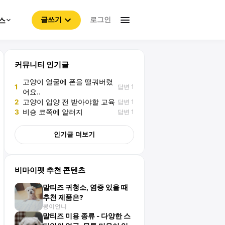
로그인
스
글쓰기
커뮤니티 인기글
고양이 얼굴에 폰을 떨궈버렸
답변 1
1
어요..
답변 1
2
고양이 입양 전 받아야할 교육
답변 1
3
비숑 코쪽에 알러지
인기글 더보기
비마이펫 추천 콘텐츠
말티즈 귀청소, 염증 있을 때
추천 제품은?
몽이언니
말티즈 미용 종류 - 다양한 스