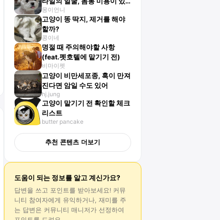
타일의 얼굴, 몸통 미용이 있
몽이언니
어요
고양이 똥 딱지, 제거를 해야
할까?
콩이네
명절 때 주의해야할 사항
(feat.펫호텔에 맡기기 전)
비마이펫
고양이 비만세포종, 혹이 만져
진다면 암일 수도 있어
hj.jung
고양이 맡기기 전 확인할 체크
리스트
butter pancake
추천 콘텐츠 더보기
도움이 되는 정보를 알고 계신가요?
답변
을 쓰고 포인트를 받아보세요! 커뮤
니티 참여자에게 유익하거나, 재미를 주
는
답변
은 커뮤니티 매니저가 선정하여
포인트를 드려요.