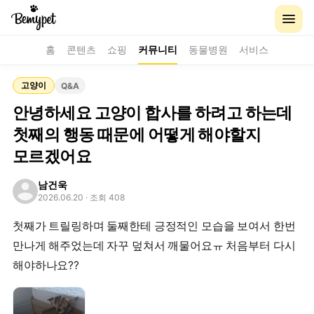
홈
콘텐츠
쇼핑
커뮤니티
동물병원
서비스
고양이
Q&A
안녕하세요 고양이 합사를 하려고 하는데
첫째의 행동 때문에 어떻게 해야할지
모르겠어요
남건욱
2026.06.20
· 조회 408
첫째가 트릴링하며 둘째한테 긍정적인 모습을 보여서 한번
만나게 해주었는데 자꾸 덮쳐서 깨물어요ㅠ 처음부터 다시
해야하나요??