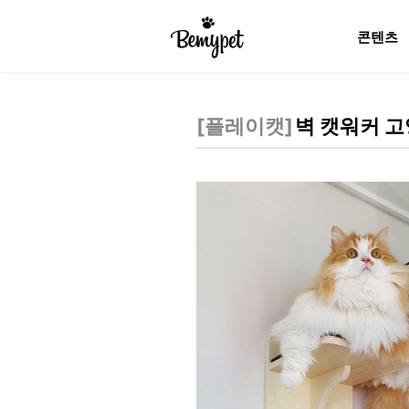
콘텐츠
[
플레이캣
]
벽 캣워커 고