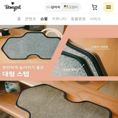
강아지
고양이
홈
콘텐츠
쇼핑
커뮤니티
동물병원
서비스