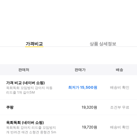
가격비교
상품 상세정보
판매처
판매가
배송
가격 비교 (네이버 쇼핑)
최저가
15,500
원
배송비 확인
옥희독희 꼬임방지 강아지 자동
리드줄 1개 길이5M
19,320
원
조건부 무료
쿠팡
옥희독희 (네이버 쇼핑)
19,720
원
배송비 확인
옥희독희 강아지 리드줄 꼬임방지
개 반려견 애견 소형견 중형견 5m