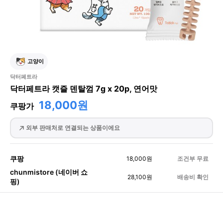
고양이
닥터페트라
닥터페트라 캣즐 덴탈껌 7g x 20p, 연어맛
18,000원
쿠팡가
외부 판매처로 연결되는 상품이에요
쿠팡
18,000
원
조건부 무료
chunmistore (네이버 쇼
28,100
원
배송비 확인
핑)