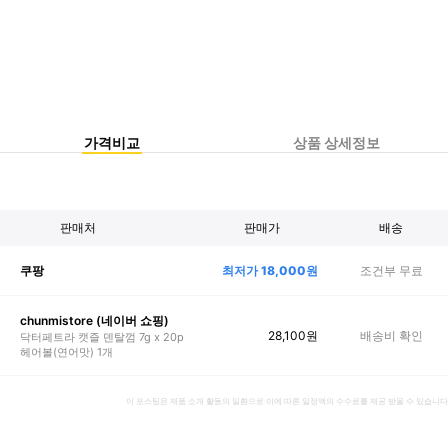
가격비교
상품 상세정보
판매처
판매가
배송
최저가
18,000
원
조건부 무료
쿠팡
chunmistore (네이버 쇼핑)
28,100
원
배송비 확인
닥터페트라 캣즐 덴탈껌 7g x 20p
헤어볼(연어맛) 1개
이 포스팅은 제품 소개 활동의 일환으로 이에 따른 일정액의 수수료를 제공 받을 수 있습니다