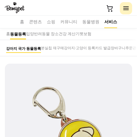
홈
콘텐츠
쇼핑
커뮤니티
동물병원
서비스
홈
입양
반려동물 장소
건강 계산기
펫보험
동물등록
분실칩 재구매
강아지·고양이 등록카드 발급
장바구니
주문관
강아지 국가 동물등록