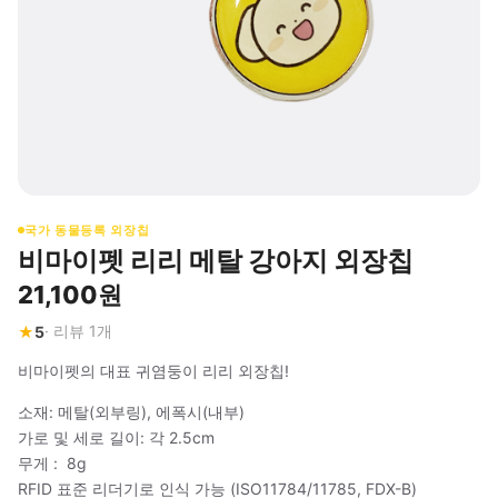
국가 동물등록 외장칩
비마이펫 리리 메탈 강아지 외장칩
21,100원
· 리뷰
1
개
★
5
비마이펫의 대표 귀염둥이 리리 외장칩!
소재: 메탈(외부링), 에폭시(내부)
가로 및 세로 길이: 각 2.5cm
무게 : 8g
RFID 표준 리더기로 인식 가능 (ISO11784/11785, FDX-B)