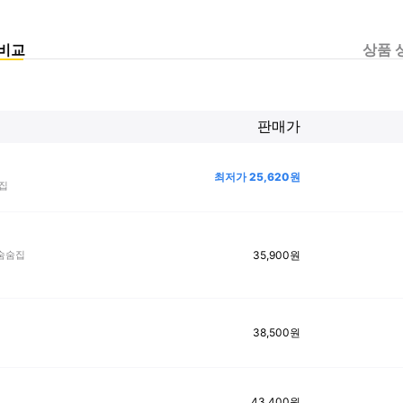
비교
상품 
판매가
최저가
25,620
원
집
35,900
원
 숨숨집
38,500
원
43,400
원