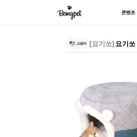
콘텐츠
[
요기쏘
]
요기쏘
고양이