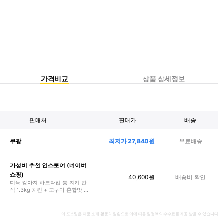
가격비교
상품 상세정보
판매처
판매가
배송
최저가
27,840
원
무료배송
쿠팡
가성비 추천 인스토어 (네이버
쇼핑)
40,600
원
배송비 확인
더독 강아지 하드타입 통 져키 간
식 1.3kg 치킨 + 고구마 혼합맛 1
개
이 포스팅은 제품 소개 활동의 일환으로 이에 따른 일정액의 수수료를 제공 받을 수 있습니다