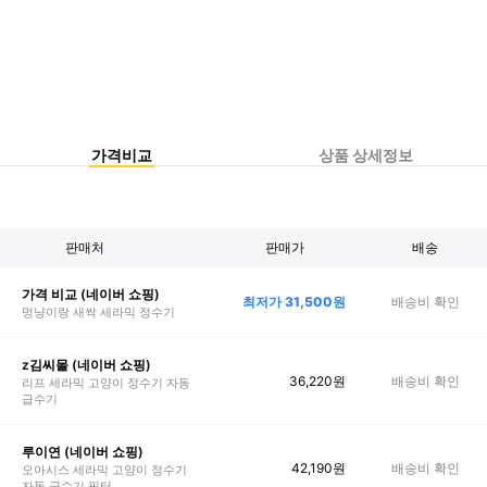
가격비교
상품 상세정보
판매처
판매가
배송
가격 비교 (네이버 쇼핑)
최저가
31,500
원
배송비 확인
멍냥이랑 새싹 세라믹 정수기
z김씨몰 (네이버 쇼핑)
36,220
원
배송비 확인
리프 세라믹 고양이 정수기 자동
급수기
루이연 (네이버 쇼핑)
42,190
원
배송비 확인
오아시스 세라믹 고양이 정수기
자동 급수기 필터