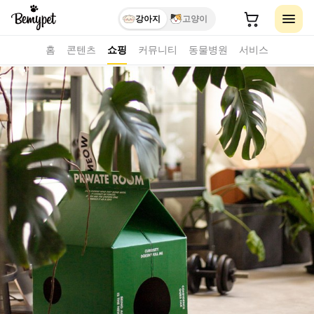
강아지
고양이
홈
콘텐츠
쇼핑
커뮤니티
동물병원
서비스