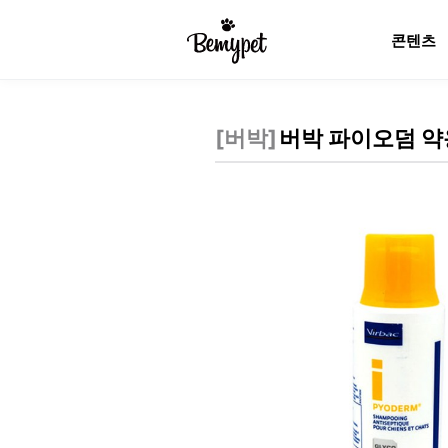
콘텐츠
[
버박
]
버박 파이오덤 약