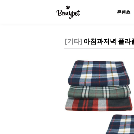
콘텐츠
[
기타
]
아침과저녁 폴라