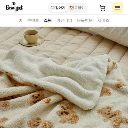
강아지
고양이
홈
콘텐츠
쇼핑
커뮤니티
동물병원
서비스