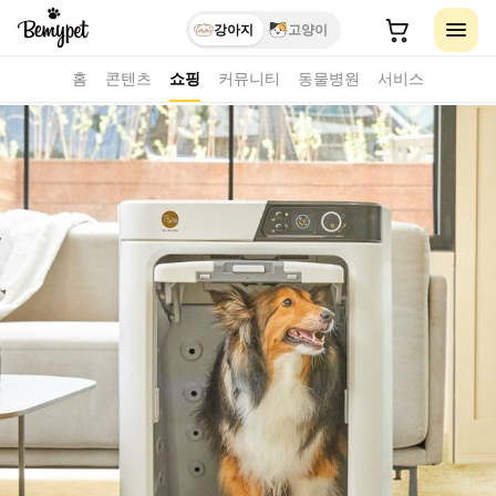
강아지
고양이
홈
콘텐츠
쇼핑
커뮤니티
동물병원
서비스