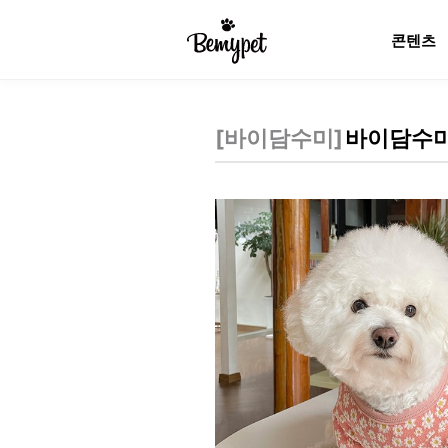
콘텐츠
[
바이담수미
]
바이담수미