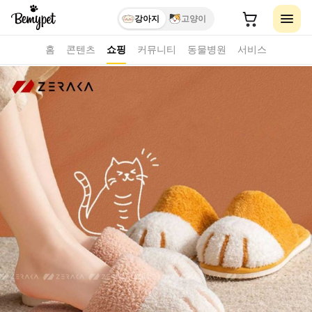
강아지
고양이
홈
콘텐츠
쇼핑
커뮤니티
동물병원
서비스