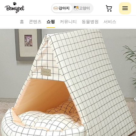
강아지
고양이
홈
콘텐츠
쇼핑
커뮤니티
동물병원
서비스