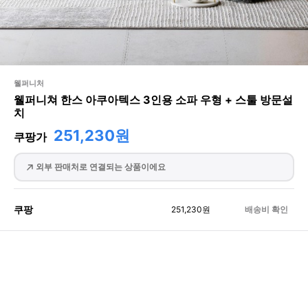
웰퍼니처
웰퍼니쳐 한스 아쿠아텍스 3인용 소파 우형 + 스툴 방문설
치
251,230원
쿠팡가
외부 판매처로 연결되는 상품이에요
쿠팡
251,230
원
배송비 확인