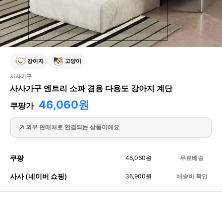
강아지
고양이
사사가구
사사가구 엔트리 소파 겸용 다용도 강아지 계단
46,060원
쿠팡가
외부 판매처로 연결되는 상품이에요
쿠팡
46,060
원
무료배송
사사 (네이버 쇼핑)
36,900
원
배송비 확인