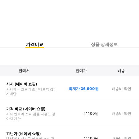
가격비교
상품 상세정보
판매처
판매가
배송
사사 (네이버 쇼핑)
최저가
36,900
원
배송비 확인
사사가구 엔트리 조야패브릭 강아
지계단
가격 비교 (네이버 쇼핑)
41,100
원
배송비 확인
사사 엔트리 소파 겸용 다용도 강
아지 계단
11번가 (네이버 쇼핑)
41,100
원
배송비 확인
[SASA]사사가구 엔트리 소파 겸