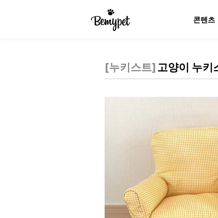
콘텐츠
[
누키스트
]
고양이 누키스