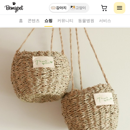
강아지
고양이
홈
콘텐츠
쇼핑
커뮤니티
동물병원
서비스