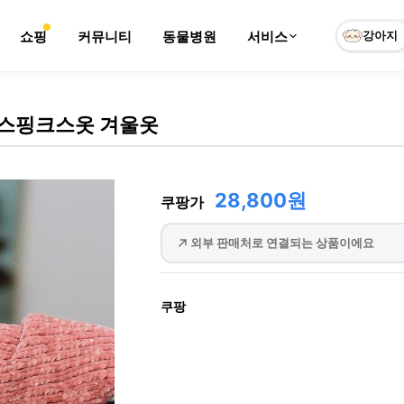
쇼핑
커뮤니티
동물병원
서비스
강아지
 스핑크스옷 겨울옷
28,800원
쿠팡가
외부 판매처로 연결되는 상품이에요
쿠팡