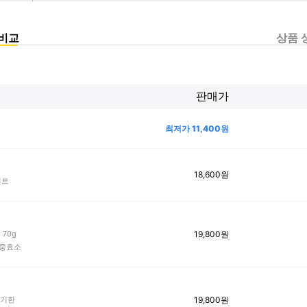
비교
상품 
판매가
최저가
11,400
원
18,600
원
민트
19,800
원
70g
 이중효소
19,800
원
통기한