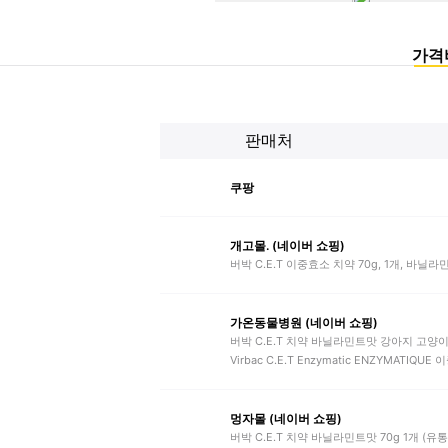
가격
판매처
쿠팡
개고몰. (네이버 쇼핑)
버박 C.E.T 이중효소 치약 70g, 1개, 바닐라
가온동물병원 (네이버 쇼핑)
버박 C.E.T 치약 바닐라민트맛 강아지 고양이 
Virbac C.E.T Enzymatic ENZYMATIQUE
멍자몰 (네이버 쇼핑)
버박 C.E.T 치약 바닐라민트맛 70g 1개 (유