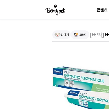
콘텐츠
[
버박
]
버
강아지
고양이