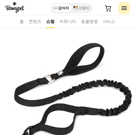
강아지
고양이
홈
콘텐츠
쇼핑
커뮤니티
동물병원
서비스