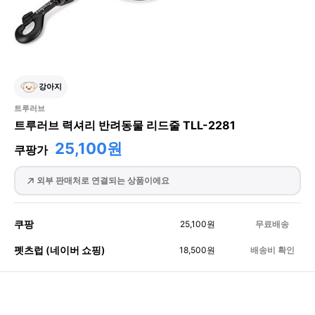
강아지
트루러브
트루러브 력셔리 반려동물 리드줄 TLL-2281
25,100원
쿠팡가
외부 판매처로 연결되는 상품이에요
쿠팡
25,100
원
무료배송
펫츠럽 (네이버 쇼핑)
18,500
원
배송비 확인