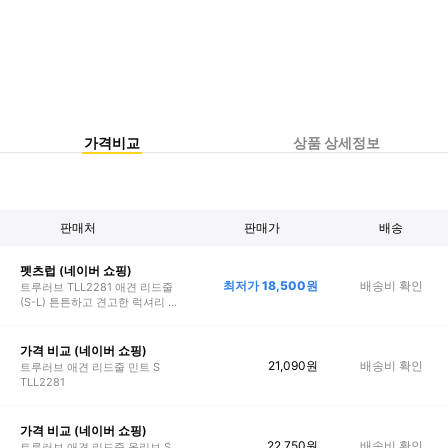
가격비교
상품 상세정보
판매처
판매가
배송
펫츠럽 (네이버 쇼핑)
최저가
18,500
원
배송비 확인
트루러브 TLL2281 애견 리드줄
(S-L) 튼튼하고 견고한 럭셔리 반
려동물 리드줄
가격 비교 (네이버 쇼핑)
21,090
원
배송비 확인
트루러브 애견 리드줄 민트 S
TLL2281
가격 비교 (네이버 쇼핑)
22,750
원
배송비 확인
트루러브 애견 리드줄 올리브 S