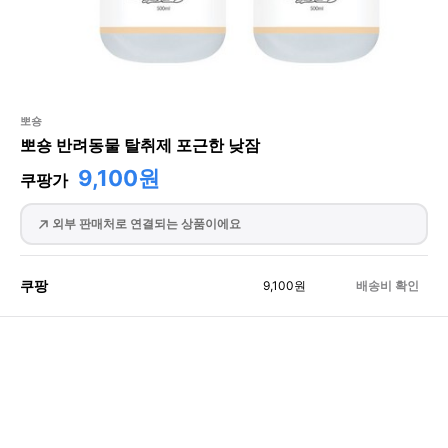
뽀숑
뽀숑 반려동물 탈취제 포근한 낮잠
9,100원
쿠팡가
외부 판매처로 연결되는 상품이에요
쿠팡
9,100
원
배송비 확인