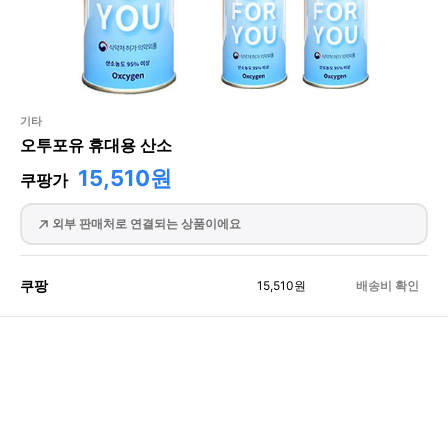
기타
오투포유 휴대용 산소
15,510원
쿠팡가
외부 판매처로 연결되는 상품이에요
쿠팡
15,510
원
배송비 확인