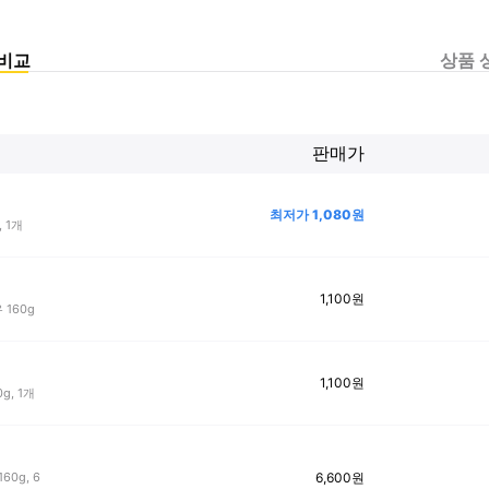
비교
상품 
판매가
최저가
1,080
원
 1개
1,100
원
160g
1,100
원
, 1개
6,600
원
0g, 6