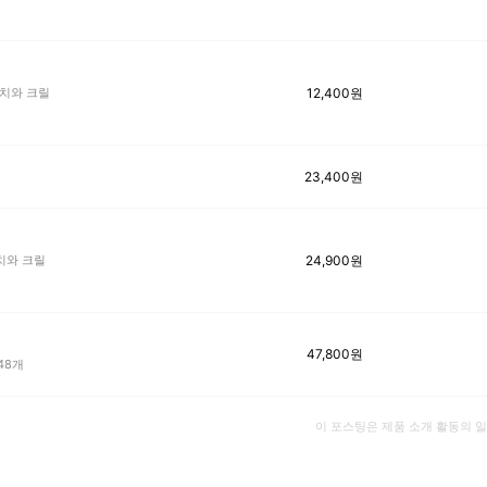
12,400
원
참치와 크릴
23,400
원
24,900
원
치와 크릴
47,800
원
48개
이 포스팅은 제품 소개 활동의 