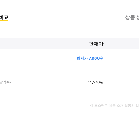
비교
상품 
판매가
최저가
7,900
원
15,270
원
 알약주사
이 포스팅은 제품 소개 활동의 