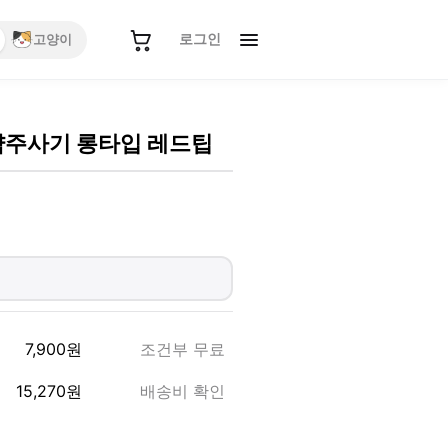
로그인
고양이
약주사기 롱타입 레드팁
7,900
원
조건부 무료
15,270
원
배송비 확인