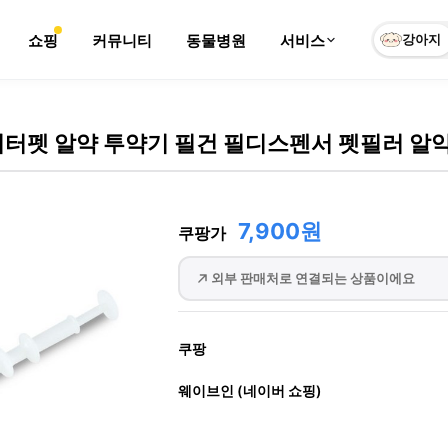
쇼핑
커뮤니티
동물병원
서비스
강아지
피터펫 알약 투약기 필건 필디스펜서 펫필러 알
7,900원
쿠팡가
외부 판매처로 연결되는 상품이에요
쿠팡
웨이브인 (네이버 쇼핑)