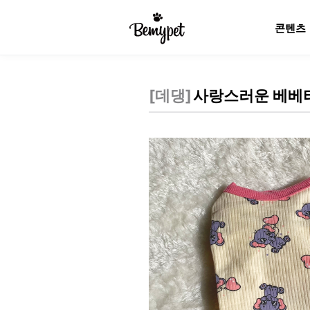
콘텐츠
[
데댕
]
사랑스러운 베베