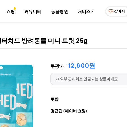
쇼핑
커뮤니티
동물병원
서비스
강아지
언터치드 반려동물 미니 트릿 25g
12,600원
쿠팡가
외부 판매처로 연결되는 상품이에요
쿠팡
멍균관 (네이버 쇼핑)