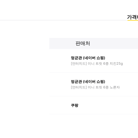
가격
판매처
멍균관 (네이버 쇼핑)
[언터치드] 미니 트릿 6종 치킨25g
멍균관 (네이버 쇼핑)
[언터치드] 미니 트릿 6종 노른자
쿠팡