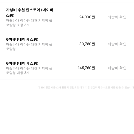
가성비 추천 인스토어 (네이버
쇼핑)
24,900
원
배송비 확인
깨끗하개 여아용 애견 기저귀 플
로랄향 소형 3개
G마켓 (네이버 쇼핑)
30,780
원
배송비 확인
깨끗하개 여아용 애견 기저귀 플
로랄향
G마켓 (네이버 쇼핑)
145,760
원
배송비 확인
깨끗하개 여아용 애견 기저귀 플
로랄향 대형 3개
이 포스팅은 제품 소개 활동의 일환으로 이에 따른 일정액의 수수료를 제공 받을 수 있습니다