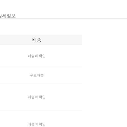
상세정보
배송
배송비 확인
무료배송
배송비 확인
배송비 확인