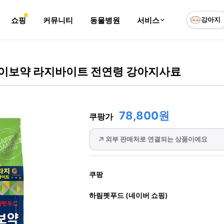
쇼핑
커뮤니티
동물병원
서비스
강아지
이보약 라지바이트 전연령 강아지사료
78,800원
쿠팡가
외부 판매처로 연결되는 상품이에요
쿠팡
하림펫푸드 (네이버 쇼핑)