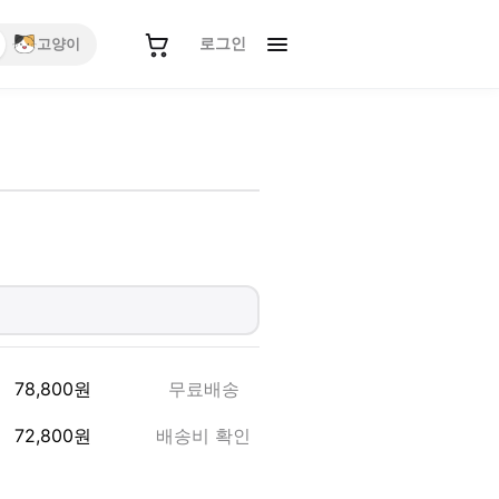
로그인
고양이
78,800
원
무료배송
72,800
원
배송비 확인