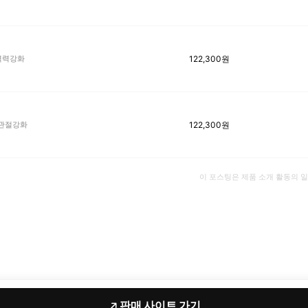
122,300
원
역력강화
122,300
원
/관절강화
이 포스팅은 제품 소개 활동의 
판매 사이트 가기