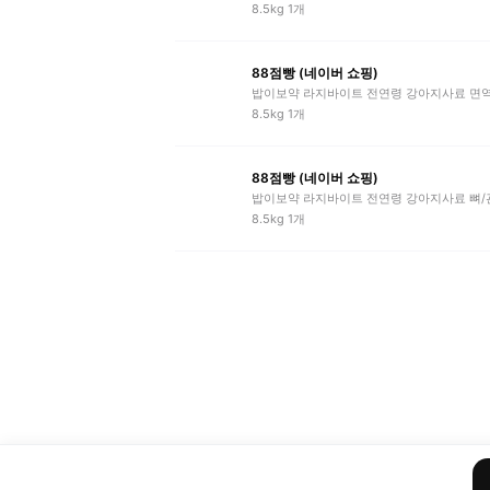
8.5kg 1개
88점빵 (네이버 쇼핑)
밥이보약 라지바이트 전연령 강아지사료 면
8.5kg 1개
88점빵 (네이버 쇼핑)
밥이보약 라지바이트 전연령 강아지사료 뼈
8.5kg 1개