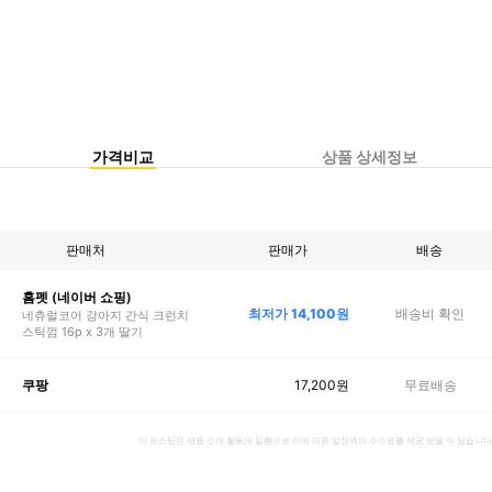
가격비교
상품 상세정보
판매처
판매가
배송
홈펫 (네이버 쇼핑)
최저가
14,100
원
배송비 확인
네츄럴코어 강아지 간식 크런치
스틱껌 16p x 3개 딸기
17,200
원
무료배송
쿠팡
이 포스팅은 제품 소개 활동의 일환으로 이에 따른 일정액의 수수료를 제공 받을 수 있습니다