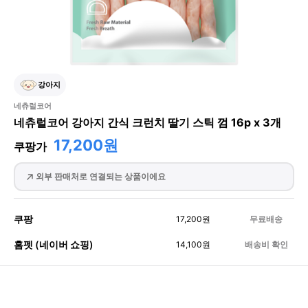
강아지
네츄럴코어
네츄럴코어 강아지 간식 크런치 딸기 스틱 껌 16p x 3개
17,200원
쿠팡가
외부 판매처로 연결되는 상품이에요
쿠팡
17,200
원
무료배송
홈펫 (네이버 쇼핑)
14,100
원
배송비 확인