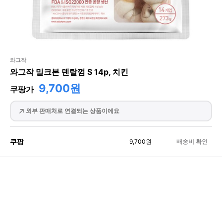
와그작
와그작 밀크본 덴탈껌 S 14p, 치킨
9,700원
쿠팡가
외부 판매처로 연결되는 상품이에요
쿠팡
9,700
원
배송비 확인