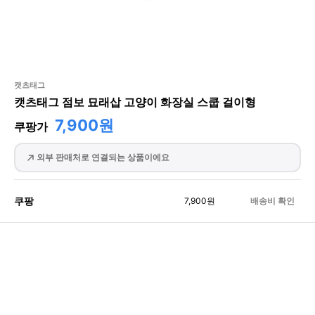
캣츠태그
캣츠태그 점보 묘래삽 고양이 화장실 스쿱 걸이형
7,900원
쿠팡가
외부 판매처로 연결되는 상품이에요
쿠팡
7,900
원
배송비 확인